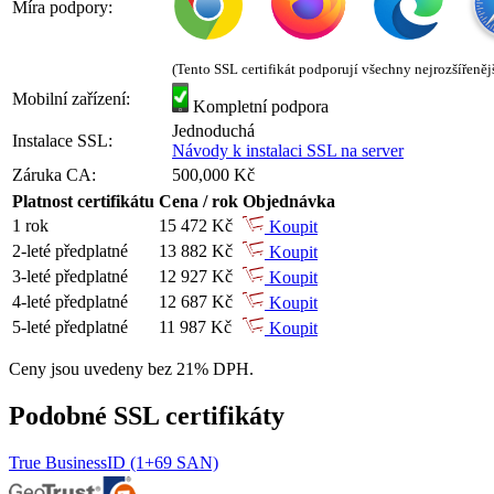
Míra podpory:
(Tento SSL certifikát podporují všechny nejrozšířeněj
Mobilní zařízení:
Kompletní podpora
Jednoduchá
Instalace SSL:
Návody k instalaci SSL na server
Záruka CA:
500,000 Kč
Platnost certifikátu
Cena / rok
Objednávka
1 rok
15 472 Kč
Koupit
2-leté předplatné
13 882 Kč
Koupit
3-leté předplatné
12 927 Kč
Koupit
4-leté předplatné
12 687 Kč
Koupit
5-leté předplatné
11 987 Kč
Koupit
Ceny jsou uvedeny bez 21% DPH.
Podobné SSL certifikáty
True BusinessID (1+69 SAN)