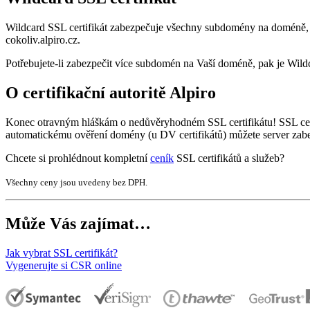
Wildcard SSL certifikát zabezpečuje všechny subdomény na doméně, pro
cokoliv.alpiro.cz.
Potřebujete-li zabezpečit více subdomén na Vaší doméně, pak je Wildca
O certifikační autoritě Alpiro
Konec otravným hláškám o nedůvěryhodném SSL certifikátu! SSL cert
automatickému ověření domény (u DV certifikátů) můžete server zabe
Chcete si prohlédnout kompletní
ceník
SSL certifikátů a služeb?
Všechny ceny jsou uvedeny bez DPH.
Může Vás zajímat…
Jak vybrat SSL certifikát?
Vygenerujte si CSR online