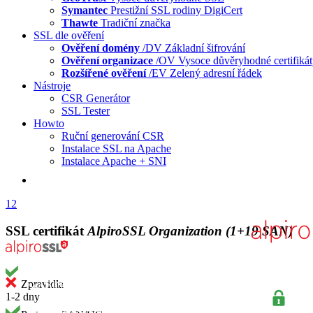
Symantec
Prestižní SSL rodiny DigiCert
Thawte
Tradiční značka
SSL dle ověření
Ověření domény
/DV
Základní šifrování
Ověření organizace
/OV
Vysoce důvěryhodné certifiká
Rozšířené ověření
/EV
Zelený adresní řádek
Nástroje
CSR Generátor
SSL Tester
Howto
Ruční generování CSR
Instalace SSL na Apache
Instalace Apache + SNI
1
2
SSL certifikát
AlpiroSSL Organization
(1+19 SAN)
Zpravidla
1-2 dny