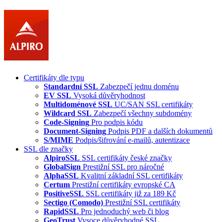
Certifikáty dle typu
Standardní SSL
Zabezpečí jednu doménu
EV SSL
Vysoká důvěryhodnost
Multidoménové SSL
UC/SAN SSL certifikáty
Wildcard SSL
Zabezpečí všechny subdomény
Code-Signing
Pro podpis kódu
Document-Signing
Podpis PDF a dalších dokumentů
S/MIME
Podpis/šifrování e-mailů, autentizace
SSL dle značky
AlpiroSSL
SSL certifikáty české značky
GlobalSign
Prestižní SSL pro náročné
AlphaSSL
Kvalitní základní SSL certifikáty
Certum
Prestižní certifikáty evropské CA
PositiveSSL
SSL certifikáty již za 189 Kč
Sectigo (Comodo)
Prestižní SSL certifikáty
RapidSSL
Pro jednoduchý web či blog
GeoTrust
Vysoce důvěryhodné SSL