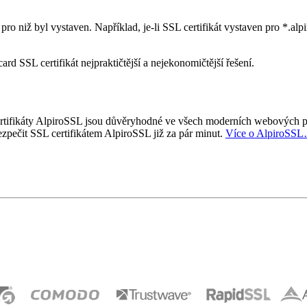
 niž byl vystaven. Například, je-li SSL certifikát vystaven pro *.alpir
rd SSL certifikát nejpraktičtější a nejekonomičtější řešení.
ifikáty AlpiroSSL jsou důvěryhodné ve všech moderních webových pro
zpečit SSL certifikátem AlpiroSSL již za pár minut.
Více o AlpiroSS