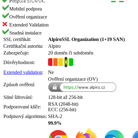
Podpora SAN/UC
Mobilní podpora
Ověření organizace
Extended Validation
Snadná instalace
SSL certifikát:
AlpiroSSL Organization (1+19 SAN)
Certifikační autorita:
Alpiro
Zabezpečuje:
20 domén či subdomén
Důvěryhodnost:
Extended validation
:
Ne
Ověření organizace (OV)
Způsob ověření:
Silné šifrování:
128-bit až 256-bit
RSA (2048-bit)
Podporované klíče:
ECC (256-bit)
Podpisový algoritmus:
SHA-2
99.9%