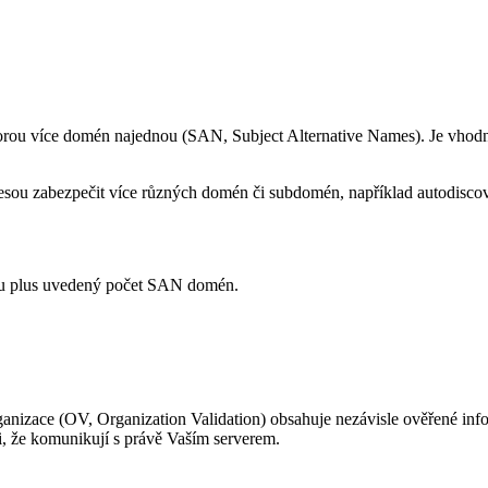
orou více domén najednou (SAN, Subject Alternative Names). Je vhodn
ou zabezpečit více různých domén či subdomén, například autodiscove
nu plus uvedený počet SAN domén.
anizace (OV, Organization Validation) obsahuje nezávisle ověřené inf
i, že komunikují s právě Vaším serverem.