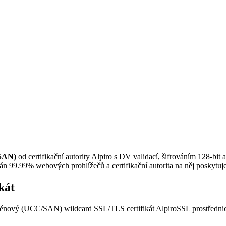
 SAN)
od certifikační autority Alpiro s DV validací, šifrováním 128-bit 
 99.99% webových prohlížečů a certifikační autorita na něj poskytuj
kát
oménový (UCC/SAN) wildcard SSL/TLS certifikát AlpiroSSL prostředn