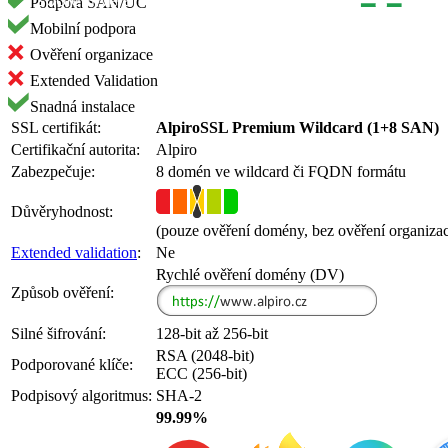
Podpora SAN/UC
Mobilní podpora
Ověření organizace
Extended Validation
Snadná instalace
SSL certifikát:
AlpiroSSL Premium Wildcard (1+8 SAN)
Certifikační autorita:
Alpiro
Zabezpečuje:
8 domén ve wildcard či FQDN formátu
Důvěryhodnost:
(pouze ověření domény, bez ověření organiza
Extended validation
:
Ne
Rychlé ověření domény (DV)
Způsob ověření:
Silné šifrování:
128-bit až 256-bit
RSA (2048-bit)
Podporované klíče:
ECC (256-bit)
Podpisový algoritmus:
SHA-2
99.99%