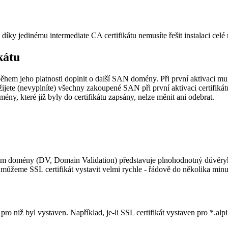
díky jedinému intermediate CA certifikátu nemusíte řešit instalaci celé 
kátu
em jeho platnosti doplnit o další SAN domény. Při první aktivaci mu
e (nevyplníte) všechny zakoupené SAN při první aktivaci certifikát
ny, které již byly do certifikátu zapsány, nelze měnit ani odebrat.
m domény (DV, Domain Validation) představuje plnohodnotný důvěryho
eme SSL certifikát vystavit velmi rychle - řádově do několika minut o
 niž byl vystaven. Například, je-li SSL certifikát vystaven pro *.alpir