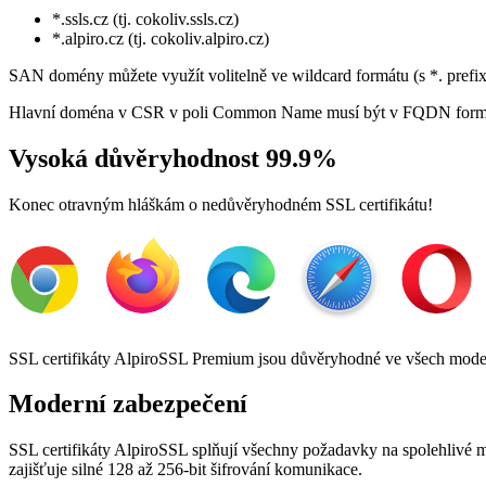
*.ssls.cz (tj. cokoliv.ssls.cz)
*.alpiro.cz (tj. cokoliv.alpiro.cz)
SAN domény můžete využít volitelně ve wildcard formátu (s *. prefi
Hlavní doména v CSR v poli Common Name musí být v FQDN formátu 
Vysoká důvěryhodnost 99.9%
Konec otravným hláškám o nedůvěryhodném SSL certifikátu!
SSL certifikáty AlpiroSSL Premium jsou důvěryhodné ve všech moder
Moderní zabezpečení
SSL certifikáty AlpiroSSL splňují všechny požadavky na spolehlivé 
zajišťuje silné 128 až 256-bit šifrování komunikace.