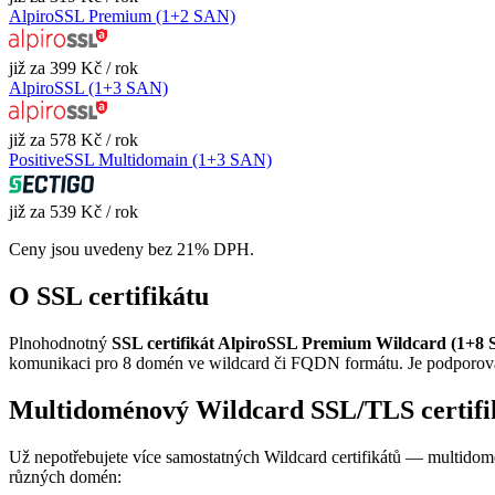
AlpiroSSL Premium (1+2 SAN)
již za 399 Kč / rok
AlpiroSSL (1+3 SAN)
již za 578 Kč / rok
PositiveSSL Multidomain (1+3 SAN)
již za 539 Kč / rok
Ceny jsou uvedeny bez 21% DPH.
O SSL certifikátu
Plnohodnotný
SSL certifikát AlpiroSSL Premium Wildcard (1+8
komunikaci pro 8 domén ve wildcard či FQDN formátu. Je podporován
Multidoménový Wildcard SSL/TLS certifi
Už nepotřebujete více samostatných Wildcard certifikátů — multid
různých domén: