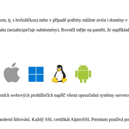
xem, tj. s hvězdičkou) nebo v případě potřeby můžete uvést i domény
(nezabezpečuje subdomény). Rovněž mějte na paměti, že například S
ních webových prohlížečích napříč všemi operačními systémy serverov
moderní šifrování. Každý SSL certifikát AlpiroSSL Premium používá p