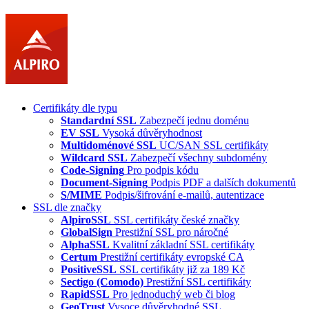
Certifikáty dle typu
Standardní SSL
Zabezpečí jednu doménu
EV SSL
Vysoká důvěryhodnost
Multidoménové SSL
UC/SAN SSL certifikáty
Wildcard SSL
Zabezpečí všechny subdomény
Code-Signing
Pro podpis kódu
Document-Signing
Podpis PDF a dalších dokumentů
S/MIME
Podpis/šifrování e-mailů, autentizace
SSL dle značky
AlpiroSSL
SSL certifikáty české značky
GlobalSign
Prestižní SSL pro náročné
AlphaSSL
Kvalitní základní SSL certifikáty
Certum
Prestižní certifikáty evropské CA
PositiveSSL
SSL certifikáty již za 189 Kč
Sectigo (Comodo)
Prestižní SSL certifikáty
RapidSSL
Pro jednoduchý web či blog
GeoTrust
Vysoce důvěryhodné SSL