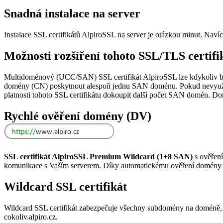
Snadná instalace na server
Instalace SSL certifikátů AlpiroSSL na server je otázkou minut. Navíc 
Možnosti rozšíření tohoto SSL/TLS certifi
Multidoménový (UCC/SAN) SSL certifikát AlpiroSSL lze kdykoliv běh
domény (CN) poskytnout alespoň jednu SAN doménu. Pokud nevyužijet
platnosti tohoto SSL certifikátu dokoupit další počet SAN domén. Domé
Rychlé ověření domény (DV)
SSL certifikát AlpiroSSL Premium Wildcard (1+8 SAN)
s ověření
komunikace s Vaším serverem. Díky automatickému ověření domény můž
Wildcard SSL certifikát
Wildcard SSL certifikát zabezpečuje všechny subdomény na doméně, pro
cokoliv.alpiro.cz.