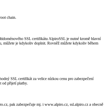
root chain.
ltidoménového SSL certifikátu AlpiroSSL je nutné kromě hlavní
u, můžete je kdykoliv doplnit. Rovněž můžete kdykoliv během
dný SSL certifikát za velice nízkou cenu pro zabezpečení
d přijetí platby.
o.cz, pak zabezpečuje mj. i www.alpiro.cz, ssl.alpiro.cz a obecně