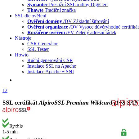
Symantec
Prestižní SSL rodiny DigiCert
Thawte
Tradiční značka
SSL dle ověření
Ověření domény
/DV
Základní šifrování
Ověření organizace
/OV
Vysoce důvěryhodné certifiká
Rozšířené ověření
/EV
Zelený adresní řádek
Nástroje
CSR Generátor
SSL Tester
Howto
Ruční generování CSR
Instalace SSL na Apache
Instalace Apache + SNI
1
2
SSL certifikát
AlpiroSSL Premium Wildcard
(1+8 SAN
Rychle
1-5 min