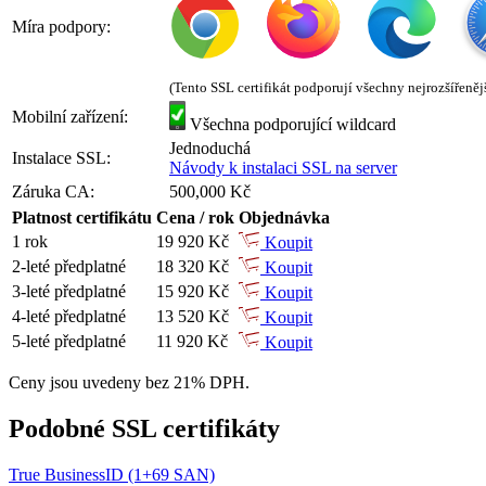
Míra podpory:
(Tento SSL certifikát podporují všechny nejrozšířeněj
Mobilní zařízení:
Všechna podporující wildcard
Jednoduchá
Instalace SSL:
Návody k instalaci SSL na server
Záruka CA:
500,000 Kč
Platnost certifikátu
Cena / rok
Objednávka
1 rok
19 920 Kč
Koupit
2-leté předplatné
18 320 Kč
Koupit
3-leté předplatné
15 920 Kč
Koupit
4-leté předplatné
13 520 Kč
Koupit
5-leté předplatné
11 920 Kč
Koupit
Ceny jsou uvedeny bez 21% DPH.
Podobné SSL certifikáty
True BusinessID (1+69 SAN)