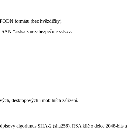
 v FQDN formátu (bez hvězdičky).
AN *.ssls.cz nezabezpečuje ssls.cz.
ých, desktopových i mobilních zařízení.
odpisový algoritmus SHA-2 (sha256), RSA klíč o délce 2048-bits a