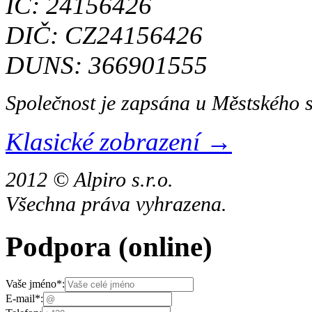
IČ: 24156426
DIČ: CZ24156426
DUNS: 366901555
Společnost je zapsána u Městského 
Klasické zobrazení →
2012 © Alpiro s.r.o.
Všechna práva vyhrazena.
Podpora
(online)
Vaše jméno
*
:
E-mail
*
: