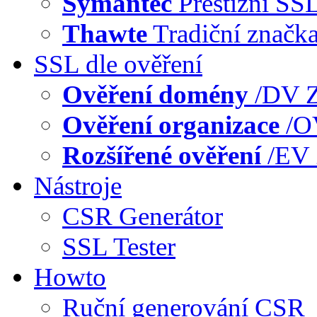
Symantec
Prestižní SS
Thawte
Tradiční značk
SSL dle ověření
Ověření domény
/DV
Z
Ověření organizace
/
Rozšířené ověření
/EV
Nástroje
CSR Generátor
SSL Tester
Howto
Ruční generování CSR