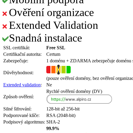
Ověření organizace
Extended Validation
Snadná instalace
SSL certifikát:
Free SSL
Certifikační autorita:
Certum
Zabezpečuje:
1 doménu
+ ZDARMA
zebezpečuje doménu
Důvěryhodnost:
(pouze ověření domény, bez ověření organiza
Extended validation
:
Ne
Rychlé ověření domény (DV)
Způsob ověření:
Silné šifrování:
128-bit až 256-bit
Podporované klíče:
RSA (2048-bit)
Podpisový algoritmus:
SHA-2
99.9%