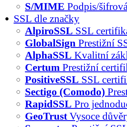
S/MIME
Podpis/šifrová
SSL dle značky
AlpiroSSL
SSL certifi
GlobalSign
Prestižní S
AlphaSSL
Kvalitní zák
Certum
Prestižní certi
PositiveSSL
SSL certif
Sectigo (Comodo)
Pres
RapidSSL
Pro jednodu
GeoTrust
Vysoce důvě