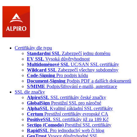
Certifikáty dle typu
Standardní SSL
Zabezpečí jednu doménu
EV SSL
Vysoká důvěryhodnost
Multidoménové SSL
UC/SAN SSL certifikáty
Wildcard SSL
Zabezpečí všechny subdomény
Code-Signing
Pro podpis kódu
Document-Signing
Podpis PDF a dalších dokumentů
S/MIME
Podpis/šifrování e-mailů, autentizace
SSL dle značky
AlpiroSSL
SSL certifikáty české značky
GlobalSign
Prestižní SSL pro náročné
AlphaSSL
Kvalitní základní SSL certifikáty
Certum
Prestižní certifikáty evropské CA
PositiveSSL
SSL certifikáty již za 189 Kč
Sectigo (Comodo)
Prestižní SSL certifikáty
RapidSSL
Pro jednoduchý web či blog
GeoTrust
Vysoce důvěryhodné SSL