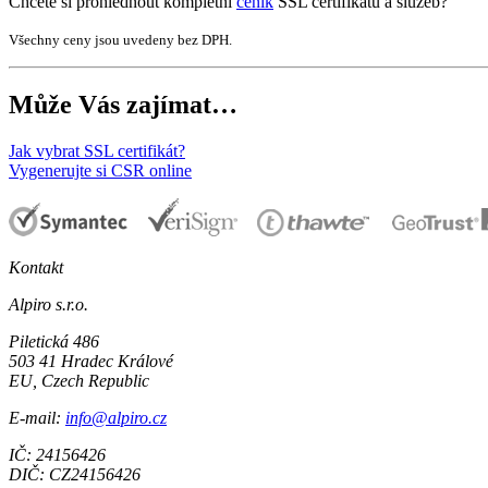
Chcete si prohlédnout kompletní
ceník
SSL certifikátů a služeb?
Všechny ceny jsou uvedeny bez DPH.
Může Vás zajímat…
Jak vybrat SSL certifikát?
Vygenerujte si CSR online
Kontakt
Alpiro s.r.o.
Piletická 486
503 41 Hradec Králové
EU, Czech Republic
E-mail:
info@alpiro.cz
IČ: 24156426
DIČ: CZ24156426