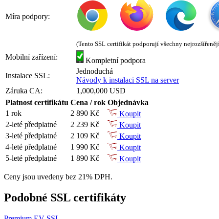
Míra podpory:
(Tento SSL certifikát podporují všechny nejrozšířeněj
Mobilní zařízení:
Kompletní podpora
Jednoduchá
Instalace SSL:
Návody k instalaci SSL na server
Záruka CA:
1,000,000 USD
Platnost certifikátu
Cena / rok
Objednávka
1 rok
2 890 Kč
Koupit
2-leté předplatné
2 239 Kč
Koupit
3-leté předplatné
2 109 Kč
Koupit
4-leté předplatné
1 990 Kč
Koupit
5-leté předplatné
1 890 Kč
Koupit
Ceny jsou uvedeny bez 21% DPH.
Podobné SSL certifikáty
Premium EV SSL