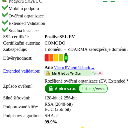
Podpora SAN/UC
Mobilní podpora
Ověření organizace
Extended Validation
Snadná instalace
SSL certifikát:
PositiveSSL EV
Certifikační autorita:
COMODO
Zabezpečuje:
1 doménu
+ ZDARMA
zebezpečuje doménu
Důvěryhodnost:
Ano
Více o EV certifikátech →
Extended validation
:
Rozšířené ověření organizace (EV, Extended V
Způsob ověření:
Silné šifrování:
128-bit až 256-bit
RSA (2048-bit)
Podporované klíče:
ECC (256-bit)
Podpisový algoritmus:
SHA-2
99.9%