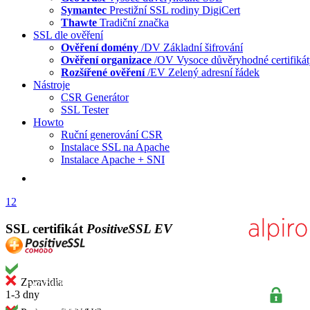
Symantec
Prestižní SSL rodiny DigiCert
Thawte
Tradiční značka
SSL dle ověření
Ověření domény
/DV
Základní šifrování
Ověření organizace
/OV
Vysoce důvěryhodné certifiká
Rozšířené ověření
/EV
Zelený adresní řádek
Nástroje
CSR Generátor
SSL Tester
Howto
Ruční generování CSR
Instalace SSL na Apache
Instalace Apache + SNI
1
2
SSL certifikát
PositiveSSL EV
Zpravidla
1-3 dny