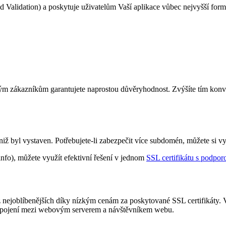
 Validation) a poskytuje uživatelům Vaší aplikace vůbec nejvyšší form
ým zákazníkům garantujete naprostou důvěryhodnost. Zvýšíte tím konve
niž byl vystaven. Potřebujete-li zabezpečit více subdomén, můžete si v
.info), můžete využít efektivní řešení v jednom
SSL certifikátu s podpo
nejoblíbenějších díky nízkým cenám za poskytované SSL certifikáty. Ve
ání spojení mezi webovým serverem a návštěvníkem webu.