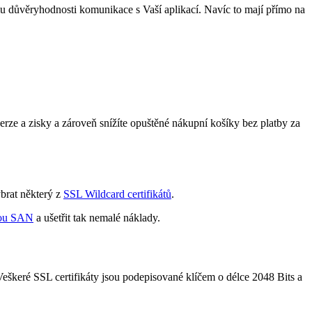
u důvěryhodnosti komunikace s Vaší aplikací. Navíc to mají přímo na
rze a zisky a zároveň snížíte opuštěné nákupní košíky bez platby za
ybrat některý z
SSL Wildcard certifikátů
.
rou SAN
a ušetřit tak nemalé náklady.
škeré SSL certifikáty jsou podepisované klíčem o délce 2048 Bits a