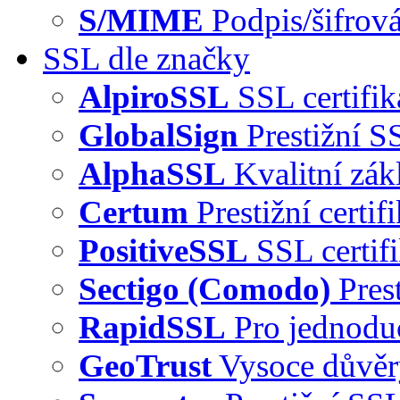
S/MIME
Podpis/šifrová
SSL dle značky
AlpiroSSL
SSL certifi
GlobalSign
Prestižní S
AlphaSSL
Kvalitní zák
Certum
Prestižní certi
PositiveSSL
SSL certif
Sectigo (Comodo)
Pres
RapidSSL
Pro jednodu
GeoTrust
Vysoce důvě