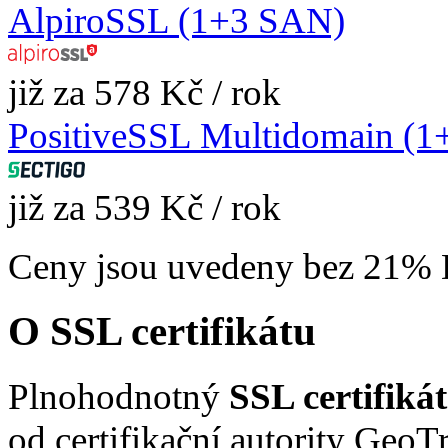
AlpiroSSL (1+3 SAN)
již za 578 Kč / rok
PositiveSSL Multidomain (
již za 539 Kč / rok
Ceny jsou uvedeny bez 21%
O SSL certifikátu
Plnohodnotný
SSL certifiká
od certifikační autority GeoT