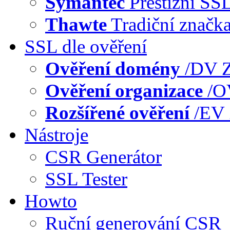
Symantec
Prestižní SS
Thawte
Tradiční značk
SSL dle ověření
Ověření domény
/DV
Z
Ověření organizace
/
Rozšířené ověření
/EV
Nástroje
CSR Generátor
SSL Tester
Howto
Ruční generování CSR