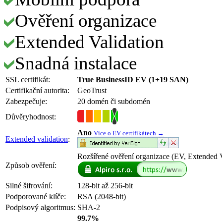
Ověření organizace
Extended Validation
Snadná instalace
SSL certifikát:
True BusinessID EV (1+19 SAN)
Certifikační autorita:
GeoTrust
Zabezpečuje:
20 domén či subdomén
Důvěryhodnost:
Ano
Více o EV certifikátech →
Extended validation
:
Rozšířené ověření organizace (EV, Extended V
Způsob ověření:
Silné šifrování:
128-bit až 256-bit
Podporované klíče:
RSA (2048-bit)
Podpisový algoritmus:
SHA-2
99.7%