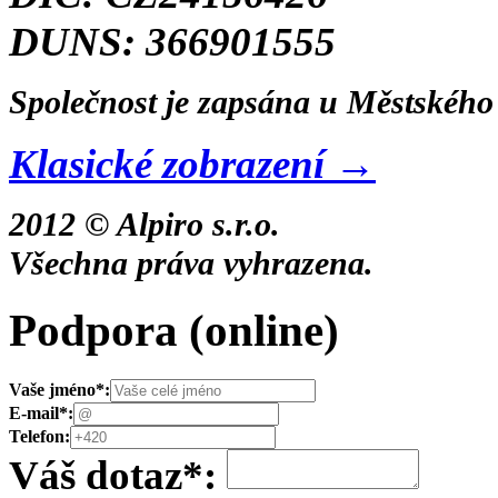
DUNS: 366901555
Společnost je zapsána u Městského 
Klasické zobrazení →
2012 © Alpiro s.r.o.
Všechna práva vyhrazena.
Podpora
(online)
Vaše jméno
*
:
E-mail
*
:
Telefon:
Váš dotaz
*
: