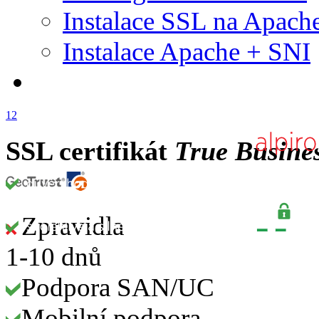
Instalace SSL na Apach
Instalace Apache + SNI
1
2
SSL certifikát
True Busine
Zpravidla
1-10 dnů
Podpora SAN/UC
Mobilní podpora