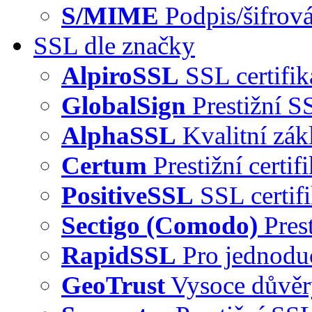
S/MIME
Podpis/šifrová
SSL dle značky
AlpiroSSL
SSL certifi
GlobalSign
Prestižní S
AlphaSSL
Kvalitní zák
Certum
Prestižní certi
PositiveSSL
SSL certif
Sectigo (Comodo)
Pres
RapidSSL
Pro jednodu
GeoTrust
Vysoce důvě