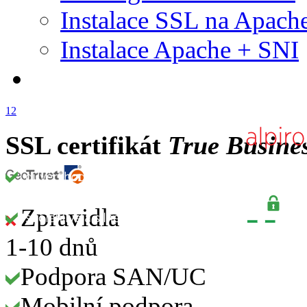
Instalace SSL na Apach
Instalace Apache + SNI
1
2
SSL certifikát
True Busine
Zpravidla
1-10 dnů
Podpora SAN/UC
Mobilní podpora