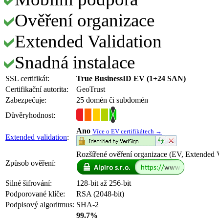
Ověření organizace
Extended Validation
Snadná instalace
SSL certifikát:
True BusinessID EV (1+24 SAN)
Certifikační autorita:
GeoTrust
Zabezpečuje:
25 domén či subdomén
Důvěryhodnost:
Ano
Více o EV certifikátech →
Extended validation
:
Rozšířené ověření organizace (EV, Extended V
Způsob ověření:
Silné šifrování:
128-bit až 256-bit
Podporované klíče:
RSA (2048-bit)
Podpisový algoritmus:
SHA-2
99.7%