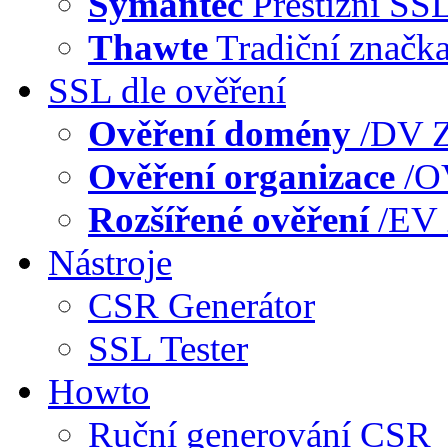
Symantec
Prestižní SS
Thawte
Tradiční značk
SSL dle ověření
Ověření domény
/DV
Z
Ověření organizace
/
Rozšířené ověření
/EV
Nástroje
CSR Generátor
SSL Tester
Howto
Ruční generování CSR