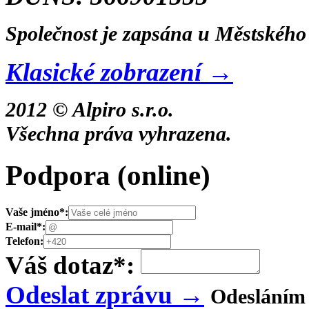
Společnost je zapsána u Městského 
Klasické zobrazení →
2012 © Alpiro s.r.o.
Všechna práva vyhrazena.
Podpora
(online)
Vaše jméno
*
:
E-mail
*
:
Telefon:
Váš dotaz
*
:
Odeslat zprávu →
Odesláním 