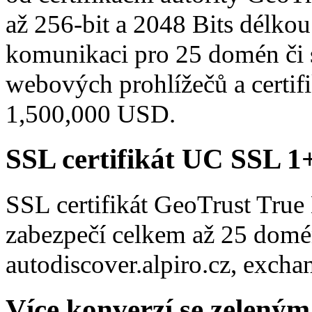
až 256-bit a 2048 Bits délkou
komunikaci pro 25 domén či
webových prohlížečů a certifi
1,500,000 USD.
SSL certifikát UC SSL 
SSL certifikát GeoTrust Tru
zabezpečí celkem až 25 domé
autodiscover.alpiro.cz, excha
Více konverzí se zelený