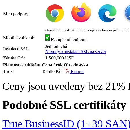
Míra podpory:
(Tento SSL certifikát podporují všechny nejrozšířeněj
Mobilní zařízení:
Kompletní podpora
Jednoduchá
Instalace SSL:
Návody k instalaci SSL na server
Záruka CA:
1,500,000 USD
Platnost certifikátu
Cena / rok
Objednávka
1 rok
35 680 Kč
Koupit
Ceny jsou uvedeny bez 21%
Podobné SSL certifikáty
True BusinessID (1+39 SAN