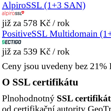
AlpiroSSL (1+3 SAN)
již za 578 Kč / rok
PositiveSSL Multidomain (
již za 539 Kč / rok
Ceny jsou uvedeny bez 21%
O SSL certifikátu
Plnohodnotný
SSL certifiká
od certifikační autority GeoT