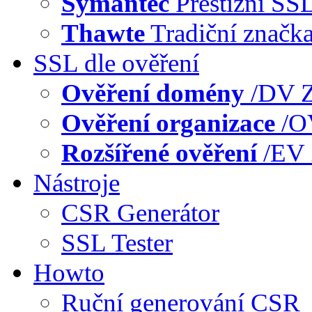
Symantec
Prestižní SS
Thawte
Tradiční značk
SSL dle ověření
Ověření domény
/DV
Z
Ověření organizace
/
Rozšířené ověření
/EV
Nástroje
CSR Generátor
SSL Tester
Howto
Ruční generování CSR