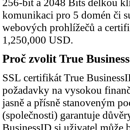
256-bit a 2048 Bits délkou kl
komunikaci pro 5 domén či 
webových prohlížečů a certifi
1,250,000 USD.
Proč zvolit True Busine
SSL certifikát True Busines
požadavky na vysokou finanční
jasně a přísně stanoveným p
(společnosti) garantuje důvěr
BusinessID si uživatel může b