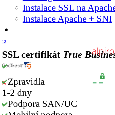
Instalace SSL na Apach
Instalace Apache + SNI
1
2
SSL certifikát
True Busine
Zpravidla
1-2 dny
Podpora SAN/UC
Mobilní podpora