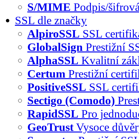
S/MIME
Podpis/šifrová
SSL dle značky
AlpiroSSL
SSL certifi
GlobalSign
Prestižní S
AlphaSSL
Kvalitní zák
Certum
Prestižní certi
PositiveSSL
SSL certif
Sectigo (Comodo)
Pres
RapidSSL
Pro jednodu
GeoTrust
Vysoce důvě