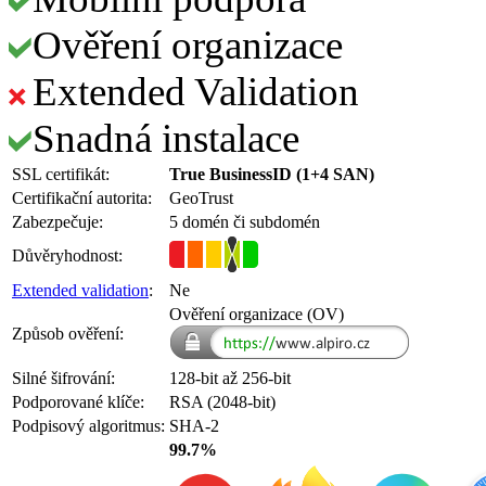
Ověření organizace
Extended Validation
Snadná instalace
SSL certifikát:
True BusinessID (1+4 SAN)
Certifikační autorita:
GeoTrust
Zabezpečuje:
5 domén či subdomén
Důvěryhodnost:
Extended validation
:
Ne
Ověření organizace (OV)
Způsob ověření:
Silné šifrování:
128-bit až 256-bit
Podporované klíče:
RSA (2048-bit)
Podpisový algoritmus:
SHA-2
99.7%