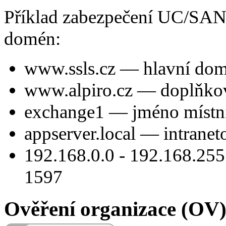
Příklad zabezpečení UC/SAN 
domén:
www.ssls.cz — hlavní do
www.alpiro.cz — doplňk
exchange1 — jméno místní
appserver.local — intrane
192.168.0.0 - 192.168.255
1597
Ověření organizace (OV