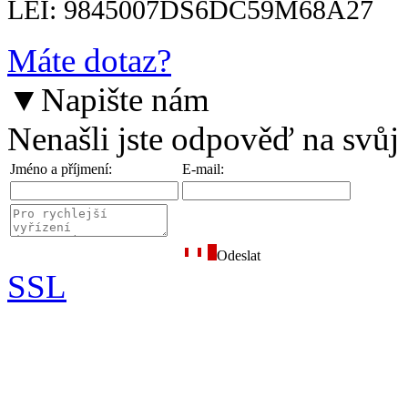
LEI: 9845007DS6DC59M68A27
Máte dotaz?
▼
Napište nám
Nenašli jste odpověď na svůj
Jméno a příjmení:
E-mail:
Odeslat
SSL