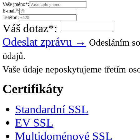
Vaše jméno
*
:
E-mail
*
:
Telefon:
Váš dotaz
*
:
Odeslat zprávu →
Odesláním so
údajů.
Vaše údaje neposkytujeme třetím os
Certifikáty
Standardní SSL
EV SSL
Multidoménové SSL