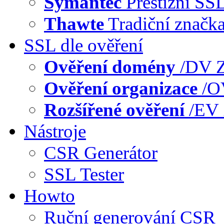
Symantec
Prestižní SS
Thawte
Tradiční značk
SSL dle ověření
Ověření domény
/DV
Z
Ověření organizace
/
Rozšířené ověření
/EV
Nástroje
CSR Generátor
SSL Tester
Howto
Ruční generování CSR