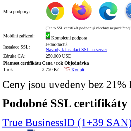
Míra podpory:
(Tento SSL certifikát podporují všechny nejrozšířeněj
Mobilní zařízení:
Kompletní podpora
Jednoduchá
Instalace SSL:
Návody k instalaci SSL na server
Záruka CA:
250,000 USD
Platnost certifikátu
Cena / rok
Objednávka
1 rok
2 750 Kč
Koupit
Ceny jsou uvedeny bez 21%
Podobné SSL certifikáty
True BusinessID (1+39 SAN