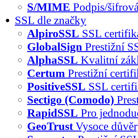
S/MIME
Podpis/šifrová
SSL dle značky
AlpiroSSL
SSL certifi
GlobalSign
Prestižní S
AlphaSSL
Kvalitní zák
Certum
Prestižní certi
PositiveSSL
SSL certif
Sectigo (Comodo)
Pres
RapidSSL
Pro jednodu
GeoTrust
Vysoce důvě