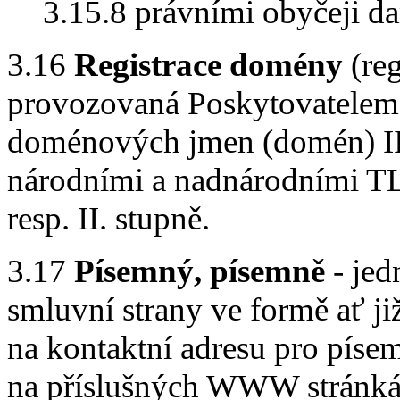
3.15.8 právními obyčeji da
3.16
Registrace domény
(reg
provozovaná Poskytovatelem a
doménových jmen (domén) II.
národními a nadnárodními TL
resp. II. stupně.
3.17
Písemný, písemně
- jed
smluvní strany ve formě ať ji
na kontaktní adresu pro píse
na příslušných WWW stránkác