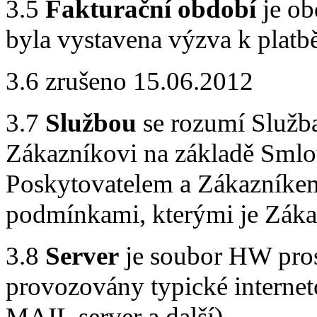
3.5
Fakturační období
je ob
byla vystavena výzva k platbě
3.6 zrušeno 15.06.2012
3.7
Službou
se rozumí Služb
Zákazníkovi na základě Sml
Poskytovatelem a Zákazníke
podmínkami, kterými je Zákaz
3.8
Server
je soubor HW pros
provozovány typické internet
MAIL server a další).