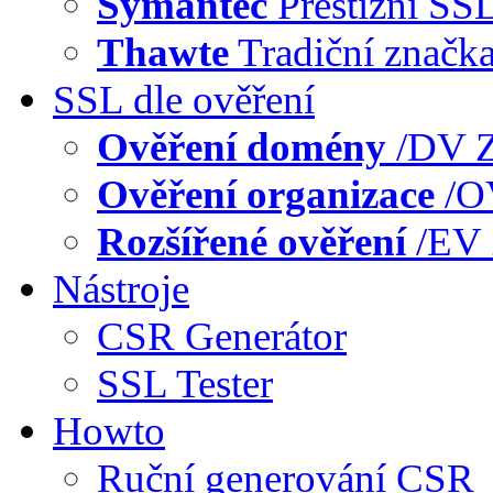
Symantec
Prestižní SS
Thawte
Tradiční značk
SSL dle ověření
Ověření domény
/DV
Z
Ověření organizace
/
Rozšířené ověření
/EV
Nástroje
CSR Generátor
SSL Tester
Howto
Ruční generování CSR