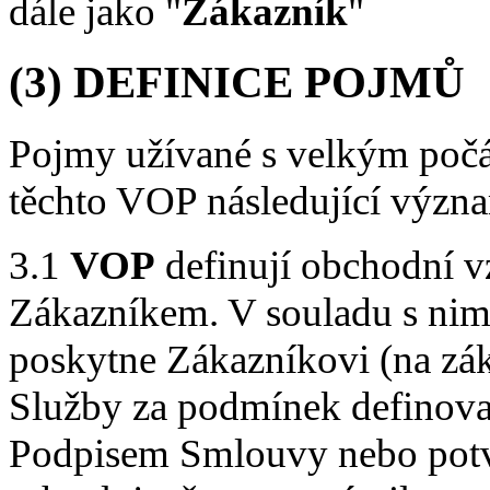
dále jako "
Zákazník
"
(3) DEFINICE POJMŮ
Pojmy užívané s velkým počá
těchto VOP následující význ
3.1
VOP
definují obchodní v
Zákazníkem. V souladu s nimi
poskytne Zákazníkovi (na z
Služby za podmínek definov
Podpisem Smlouvy nebo pot