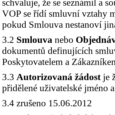
schvaluje, že se seznámil a s
VOP se řídí smluvní vztahy 
pokud Smlouva nestanoví jin
3.2
Smlouva
nebo
Objedná
dokumentů definujících smlu
Poskytovatelem a Zákazníke
3.3
Autorizovaná žádost
je 
přidělené uživatelské jméno a
3.4 zrušeno 15.06.2012