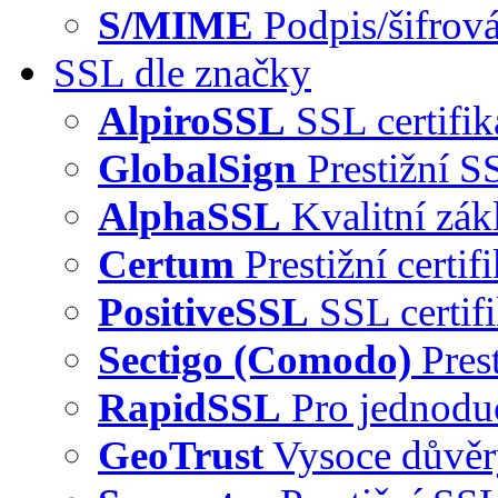
S/MIME
Podpis/šifrová
SSL dle značky
AlpiroSSL
SSL certifi
GlobalSign
Prestižní S
AlphaSSL
Kvalitní zák
Certum
Prestižní certi
PositiveSSL
SSL certif
Sectigo (Comodo)
Pres
RapidSSL
Pro jednodu
GeoTrust
Vysoce důvě