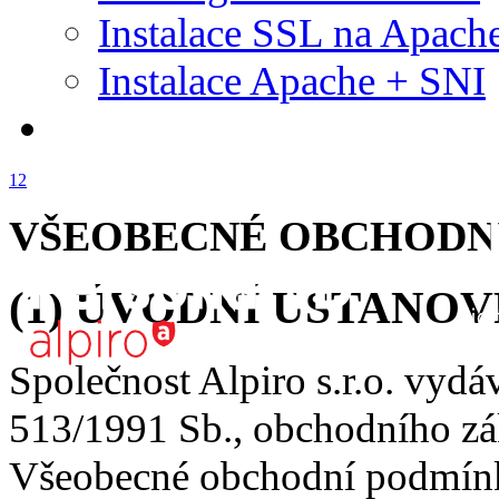
Instalace SSL na Apach
Instalace Apache + SNI
1
2
VŠEOBECNÉ OBCHODN
(1) ÚVODNÍ USTANOV
Společnost Alpiro s.r.o. vydá
513/1991 Sb., obchodního zák
Všeobecné obchodní podmínk