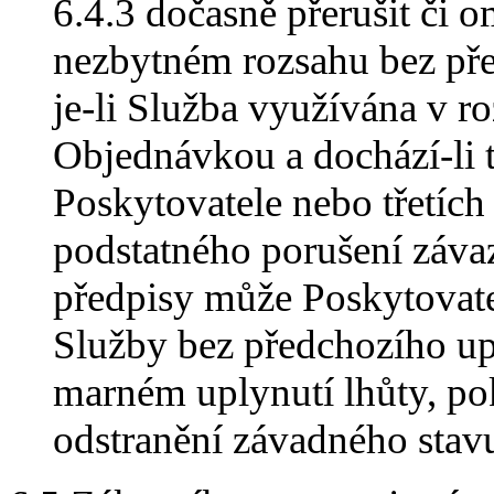
6.4.3 dočasně přerušit či 
nezbytném rozsahu bez př
je-li Služba využívána v r
Objednávkou a dochází-li t
Poskytovatele nebo třetích
podstatného porušení záv
předpisy může Poskytovate
Služby bez předchozího up
marném uplynutí lhůty, pok
odstranění závadného stav