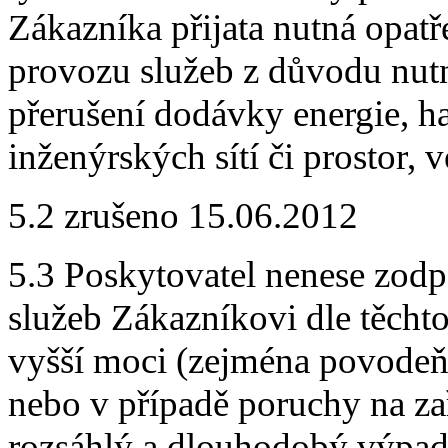
Zákazníka přijata nutná opatř
provozu služeb z důvodu nutn
přerušení dodávky energie, ha
inženýrských sítí či prostor,
5.2 zrušeno 15.06.2012
5.3 Poskytovatel nenese zodp
služeb Zákazníkovi dle těchto
vyšší moci (zejména povodeň, 
nebo v případě poruchy na zař
rozsáhlý a dlouhodobý výpad