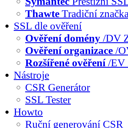
Symantec
Prestižní SS
Thawte
Tradiční značk
SSL dle ověření
Ověření domény
/DV
Z
Ověření organizace
/
Rozšířené ověření
/EV
Nástroje
CSR Generátor
SSL Tester
Howto
Ruční generování CSR