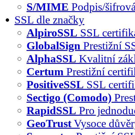
S/MIME
Podpis/šifrová
SSL dle značky
AlpiroSSL
SSL certifi
GlobalSign
Prestižní S
AlphaSSL
Kvalitní zák
Certum
Prestižní certi
PositiveSSL
SSL certif
Sectigo (Comodo)
Pres
RapidSSL
Pro jednodu
GeoTrust
Vysoce důvě