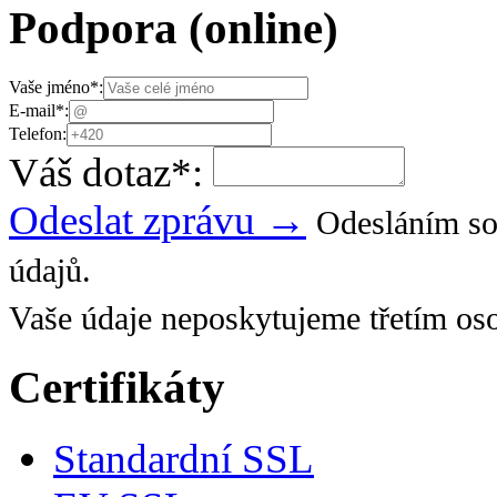
Podpora
(online)
Vaše jméno
*
:
E-mail
*
:
Telefon:
Váš dotaz
*
:
Odeslat zprávu →
Odesláním so
údajů.
Vaše údaje neposkytujeme třetím os
Certifikáty
Standardní SSL