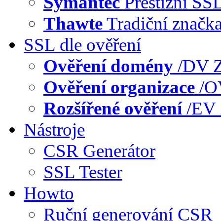
Symantec
Prestižní SS
Thawte
Tradiční značk
SSL dle ověření
Ověření domény
/DV
Z
Ověření organizace
/
Rozšířené ověření
/EV
Nástroje
CSR Generátor
SSL Tester
Howto
Ruční generování CSR