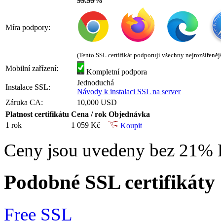
99.99%
Míra podpory:
(Tento SSL certifikát podporují všechny nejrozšířeněj
Mobilní zařízení:
Kompletní podpora
Jednoduchá
Instalace SSL:
Návody k instalaci SSL na server
Záruka CA:
10,000 USD
Platnost certifikátu
Cena / rok
Objednávka
1 rok
1 059 Kč
Koupit
Ceny jsou uvedeny bez 21%
Podobné SSL certifikáty
Free SSL