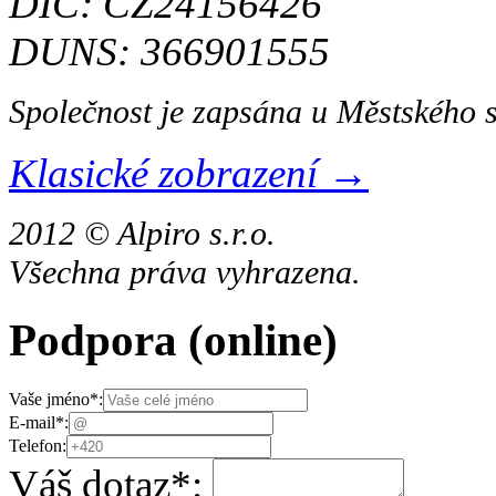
DIČ: CZ24156426
DUNS: 366901555
Společnost je zapsána u Městského 
Klasické zobrazení →
2012 © Alpiro s.r.o.
Všechna práva vyhrazena.
Podpora
(online)
Vaše jméno
*
:
E-mail
*
:
Telefon:
Váš dotaz
*
: