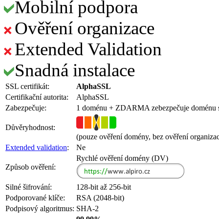
Mobilní podpora
Ověření organizace
Extended Validation
Snadná instalace
SSL certifikát:
AlphaSSL
Certifikační autorita:
AlphaSSL
Zabezpečuje:
1 doménu
+ ZDARMA
zebezpečuje doménu
Důvěryhodnost:
(pouze ověření domény, bez ověření organiza
Extended validation
:
Ne
Rychlé ověření domény (DV)
Způsob ověření:
Silné šifrování:
128-bit až 256-bit
Podporované klíče:
RSA (2048-bit)
Podpisový algoritmus:
SHA-2