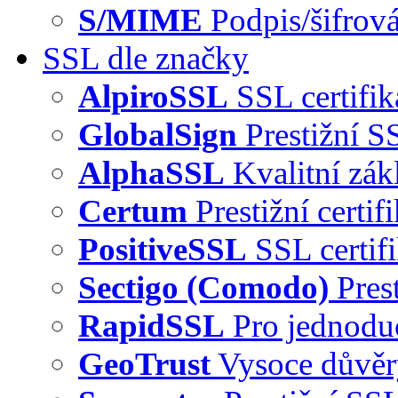
S/MIME
Podpis/šifrová
SSL dle značky
AlpiroSSL
SSL certifi
GlobalSign
Prestižní S
AlphaSSL
Kvalitní zák
Certum
Prestižní certi
PositiveSSL
SSL certif
Sectigo (Comodo)
Pres
RapidSSL
Pro jednodu
GeoTrust
Vysoce důvě