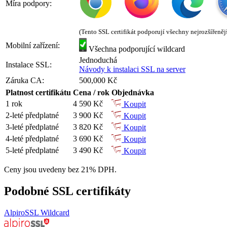
Míra podpory:
(Tento SSL certifikát podporují všechny nejrozšířeněj
Mobilní zařízení:
Všechna podporující wildcard
Jednoduchá
Instalace SSL:
Návody k instalaci SSL na server
Záruka CA:
500,000 Kč
Platnost certifikátu
Cena / rok
Objednávka
1 rok
4 590 Kč
Koupit
2-leté předplatné
3 900 Kč
Koupit
3-leté předplatné
3 820 Kč
Koupit
4-leté předplatné
3 690 Kč
Koupit
5-leté předplatné
3 490 Kč
Koupit
Ceny jsou uvedeny bez 21% DPH.
Podobné SSL certifikáty
AlpiroSSL Wildcard