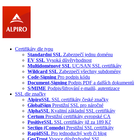
Certifikáty dle typu
Standardní SSL
Zabezpečí jednu doménu
EV SSL
Vysoká důvěryhodnost
Multidoménové SSL
UC/SAN SSL certifikáty
Wildcard SSL
Zabezpečí všechny subdomény
Code-Signing
Pro podpis kódu
Document-Signing
Podpis PDF a dalších dokumentů
S/MIME
Podpis/šifrování e-mailů, autentizace
SSL dle značky
AlpiroSSL
SSL certifikáty české značky
GlobalSign
Prestižní SSL pro náročné
AlphaSSL
Kvalitní základní SSL certifikáty
Certum
Prestižní certifikáty evropské CA
PositiveSSL
SSL certifikáty již za 189 Kč
Sectigo (Comodo)
Prestižní SSL certifikáty
RapidSSL
Pro jednoduchý web či blog
GeoTrust
Vysoce důvěryhodné SSL