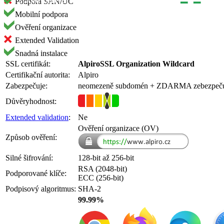
Podpora SAN/UC
Mobilní podpora
Ověření organizace
Extended Validation
Snadná instalace
SSL certifikát:
AlpiroSSL Organization Wildcard
Certifikační autorita:
Alpiro
Zabezpečuje:
neomezeně subdomén
+ ZDARMA
zebezpeč
Důvěryhodnost:
Extended validation
:
Ne
Ověření organizace (OV)
Způsob ověření:
Silné šifrování:
128-bit až 256-bit
RSA (2048-bit)
Podporované klíče:
ECC (256-bit)
Podpisový algoritmus:
SHA-2
99.99%