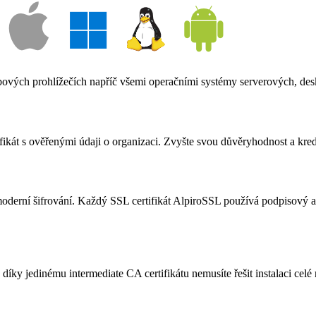
vých prohlížečích napříč všemi operačními systémy serverových, desk
ikát s ověřenými údaji o organizaci. Zvyšte svou důvěryhodnost a kredi
oderní šifrování. Každý SSL certifikát AlpiroSSL používá podpisový a
díky jedinému intermediate CA certifikátu nemusíte řešit instalaci celé 