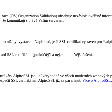
izace (OV, Organization Validation) obsahuje nezávisle ověřené inform
i, že komunikují s právě Vaším serverem.
 niž byl vystaven. Například, je-li SSL certifikát vystaven pro *.alpir
rd SSL certifikát nejpraktičtější a nejekonomičtější řešení.
ifikáty AlpiroSSL jsou důvěryhodné ve všech moderních webových pro
zpečit SSL certifikátem AlpiroSSL již za pár minut.
Více o AlpiroSS