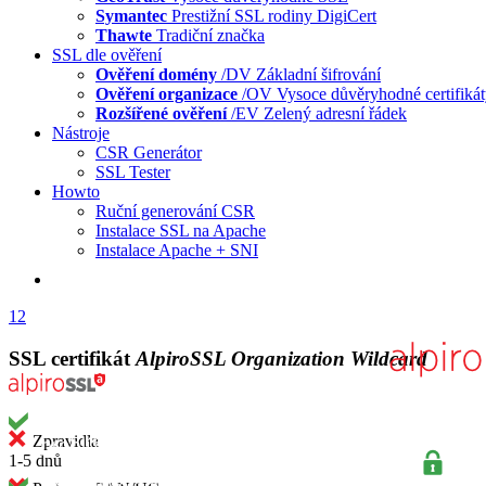
Symantec
Prestižní SSL rodiny DigiCert
Thawte
Tradiční značka
SSL dle ověření
Ověření domény
/DV
Základní šifrování
Ověření organizace
/OV
Vysoce důvěryhodné certifiká
Rozšířené ověření
/EV
Zelený adresní řádek
Nástroje
CSR Generátor
SSL Tester
Howto
Ruční generování CSR
Instalace SSL na Apache
Instalace Apache + SNI
1
2
SSL certifikát
AlpiroSSL Organization Wildcard
Zpravidla
1-5 dnů