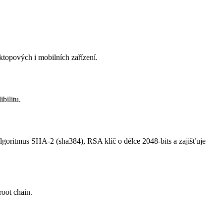
topových i mobilních zařízení.
bilitu.
lgoritmus SHA-2 (sha384), RSA klíč o délce 2048-bits a zajišťuje
root chain.