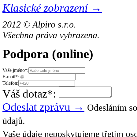
Klasické zobrazení →
2012 © Alpiro s.r.o.
Všechna práva vyhrazena.
Podpora
(online)
Vaše jméno
*
:
E-mail
*
:
Telefon:
Váš dotaz
*
:
Odeslat zprávu →
Odesláním so
údajů.
Vaše údaje neposkytujeme třetím os