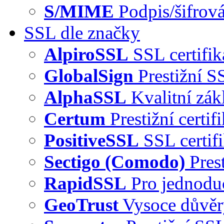
S/MIME
Podpis/šifrová
SSL dle značky
AlpiroSSL
SSL certifi
GlobalSign
Prestižní S
AlphaSSL
Kvalitní zák
Certum
Prestižní certi
PositiveSSL
SSL certif
Sectigo (Comodo)
Pres
RapidSSL
Pro jednodu
GeoTrust
Vysoce důvě