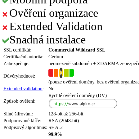
Ověření organizace
Extended Validation
Snadná instalace
SSL certifikát:
Commercial Wildcard SSL
Certifikační autorita:
Certum
Zabezpečuje:
neomezeně subdomén
+ ZDARMA
zebezpeč
Důvěryhodnost:
(pouze ověření domény, bez ověření organiza
Extended validation
:
Ne
Rychlé ověření domény (DV)
Způsob ověření:
Silné šifrování:
128-bit až 256-bit
Podporované klíče:
RSA (2048-bit)
Podpisový algoritmus:
SHA-2
99.9%