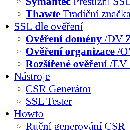
Symantec
Prestižní SS
Thawte
Tradiční značk
SSL dle ověření
Ověření domény
/DV
Z
Ověření organizace
/
Rozšířené ověření
/EV
Nástroje
CSR Generátor
SSL Tester
Howto
Ruční generování CSR