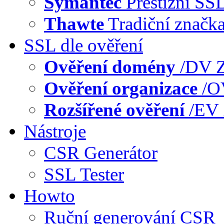
Symantec
Prestižní SS
Thawte
Tradiční značk
SSL dle ověření
Ověření domény
/DV
Z
Ověření organizace
/
Rozšířené ověření
/EV
Nástroje
CSR Generátor
SSL Tester
Howto
Ruční generování CSR