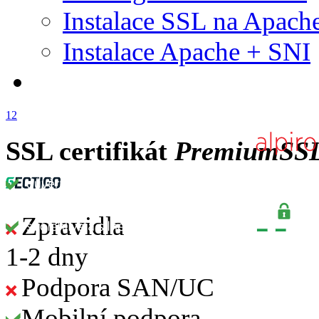
Instalace SSL na Apach
Instalace Apache + SNI
1
2
SSL certifikát
PremiumSSL
Zpravidla
1-2 dny
Podpora SAN/UC
Mobilní podpora