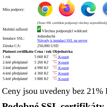
Míra podpory:
(Tento SSL certifikát podporují všechny nejrozšířeněj
Mobilní zařízení:
Všechna podporující wildcard
Jednoduchá
Instalace SSL:
Návody k instalaci SSL na server
Záruka CA:
250,000 USD
Platnost certifikátu
Cena / rok
Objednávka
1 rok
5 660 Kč
Koupit
2-leté předplatné
5 260 Kč
Koupit
3-leté předplatné
4 990 Kč
Koupit
4-leté předplatné
4 360 Kč
Koupit
5-leté předplatné
3 880 Kč
Koupit
Ceny jsou uvedeny bez 21%
Podobné SSL certifikáty