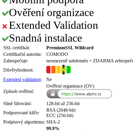
Ověření organizace
Extended Validation
Snadná instalace
SSL certifikát:
PremiumSSL Wildcard
Certifikační autorita:
COMODO
Zabezpečuje:
neomezeně subdomén
+ ZDARMA
zebezpeč
Důvěryhodnost:
Extended validation
:
Ne
Ověření organizace (OV)
Způsob ověření:
Silné šifrování:
128-bit až 256-bit
RSA (2048-bit)
Podporované klíče:
ECC (256-bit)
Podpisový algoritmus:
SHA-2
99.9%