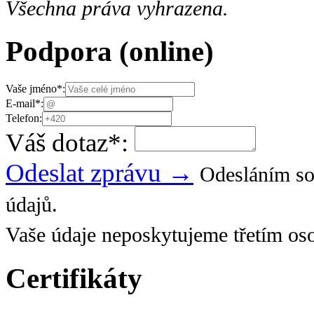
Všechna práva vyhrazena.
Podpora
(online)
Vaše jméno
*
:
E-mail
*
:
Telefon:
Váš dotaz
*
:
Odeslat zprávu →
Odesláním so
údajů.
Vaše údaje neposkytujeme třetím os
Certifikáty