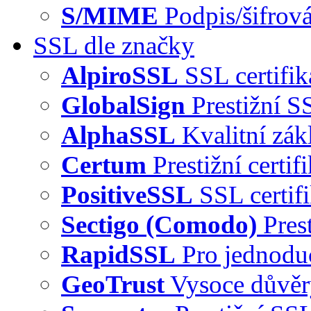
S/MIME
Podpis/šifrová
SSL dle značky
AlpiroSSL
SSL certifi
GlobalSign
Prestižní S
AlphaSSL
Kvalitní zák
Certum
Prestižní certi
PositiveSSL
SSL certif
Sectigo (Comodo)
Pres
RapidSSL
Pro jednodu
GeoTrust
Vysoce důvě