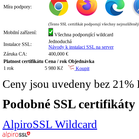
Míra podpory:
(Tento SSL certifikát podporují všechny nejrozšířeněj
Mobilní zařízení:
Všechna podporující wildcard
Jednoduchá
Instalace SSL:
Návody k instalaci SSL na server
Záruka CA:
400,000 €
Platnost certifikátu
Cena / rok
Objednávka
1 rok
5 980 Kč
Koupit
Ceny jsou uvedeny bez 21%
Podobné SSL certifikáty
AlpiroSSL Wildcard