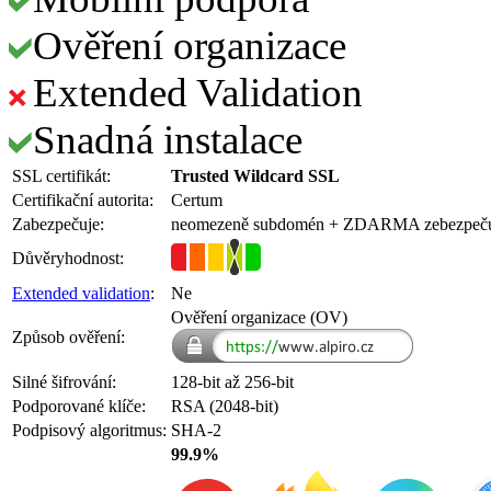
Ověření organizace
Extended Validation
Snadná instalace
SSL certifikát:
Trusted Wildcard SSL
Certifikační autorita:
Certum
Zabezpečuje:
neomezeně subdomén
+ ZDARMA
zebezpeč
Důvěryhodnost:
Extended validation
:
Ne
Ověření organizace (OV)
Způsob ověření:
Silné šifrování:
128-bit až 256-bit
Podporované klíče:
RSA (2048-bit)
Podpisový algoritmus:
SHA-2
99.9%