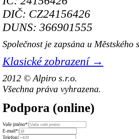
IČ: 24156426
DIČ: CZ24156426
DUNS: 366901555
Společnost je zapsána u Městského 
Klasické zobrazení →
2012 © Alpiro s.r.o.
Všechna práva vyhrazena.
Podpora
(online)
Vaše jméno
*
:
E-mail
*
:
Telefon: