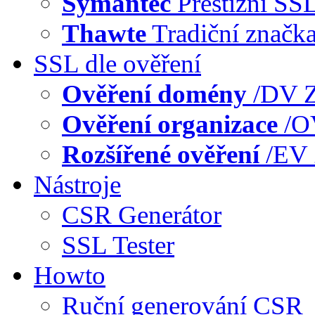
Symantec
Prestižní SS
Thawte
Tradiční značk
SSL dle ověření
Ověření domény
/DV
Z
Ověření organizace
/
Rozšířené ověření
/EV
Nástroje
CSR Generátor
SSL Tester
Howto
Ruční generování CSR