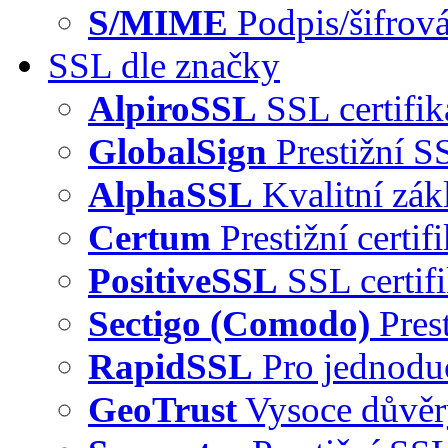
S/MIME
Podpis/šifrová
SSL dle značky
AlpiroSSL
SSL certifi
GlobalSign
Prestižní S
AlphaSSL
Kvalitní zák
Certum
Prestižní certi
PositiveSSL
SSL certif
Sectigo (Comodo)
Pres
RapidSSL
Pro jednodu
GeoTrust
Vysoce důvě