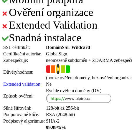
Ověření organizace
Extended Validation
Snadná instalace
SSL certifikát:
DomainSSL Wildcard
Certifikační autorita:
GlobalSign
Zabezpečuje:
neomezeně subdomén
+ ZDARMA
zebezpeč
Důvěryhodnost:
(pouze ověření domény, bez ověření organiza
Extended validation
:
Ne
Rychlé ověření domény (DV)
Způsob ověření:
Silné šifrování:
128-bit až 256-bit
Podporované klíče:
RSA (2048-bit)
Podpisový algoritmus:
SHA-2
99.99%%