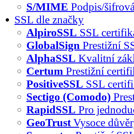
S/MIME
Podpis/šifrová
SSL dle značky
AlpiroSSL
SSL certifi
GlobalSign
Prestižní S
AlphaSSL
Kvalitní zák
Certum
Prestižní certi
PositiveSSL
SSL certif
Sectigo (Comodo)
Pres
RapidSSL
Pro jednodu
GeoTrust
Vysoce důvě