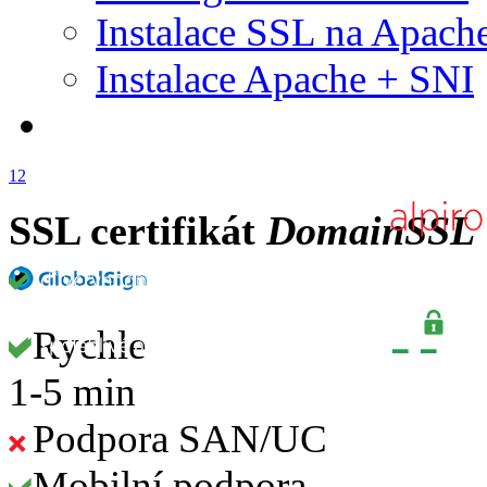
Instalace SSL na Apach
Instalace Apache + SNI
1
2
SSL certifikát
DomainSSL 
Rychle
1-5 min
Podpora SAN/UC
Mobilní podpora