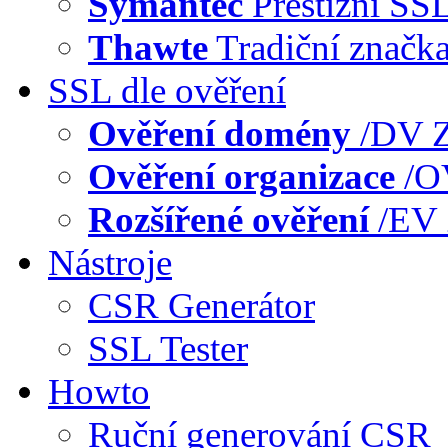
Symantec
Prestižní SS
Thawte
Tradiční značk
SSL dle ověření
Ověření domény
/DV
Z
Ověření organizace
/
Rozšířené ověření
/EV
Nástroje
CSR Generátor
SSL Tester
Howto
Ruční generování CSR