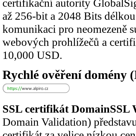
certifikační autority GlobalS
až 256-bit a 2048 Bits délkou
komunikaci pro neomezeně 
webových prohlížečů a certifi
10,000 USD.
Rychlé ověření domény 
SSL certifikát DomainSSL 
Domain Validation) předsta
certifikát za velice nízkou c