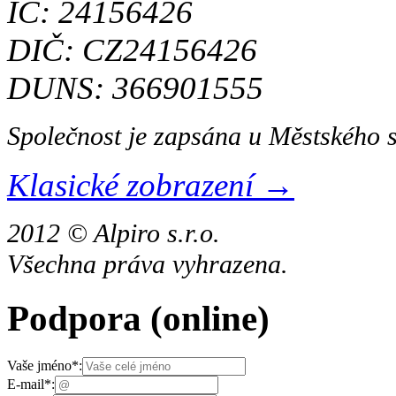
IČ: 24156426
DIČ: CZ24156426
DUNS: 366901555
Společnost je zapsána u Městského 
Klasické zobrazení →
2012 © Alpiro s.r.o.
Všechna práva vyhrazena.
Podpora
(online)
Vaše jméno
*
:
E-mail
*
: