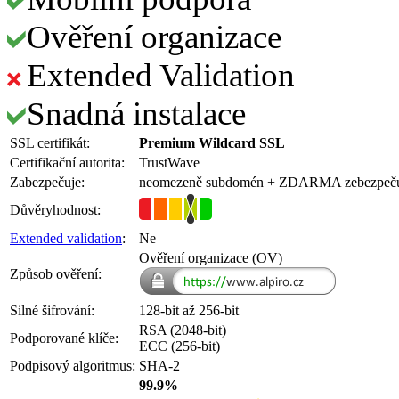
Ověření organizace
Extended Validation
Snadná instalace
SSL certifikát:
Premium Wildcard SSL
Certifikační autorita:
TrustWave
Zabezpečuje:
neomezeně subdomén
+ ZDARMA
zebezpeč
Důvěryhodnost:
Extended validation
:
Ne
Ověření organizace (OV)
Způsob ověření:
Silné šifrování:
128-bit až 256-bit
RSA (2048-bit)
Podporované klíče:
ECC (256-bit)
Podpisový algoritmus:
SHA-2
99.9%