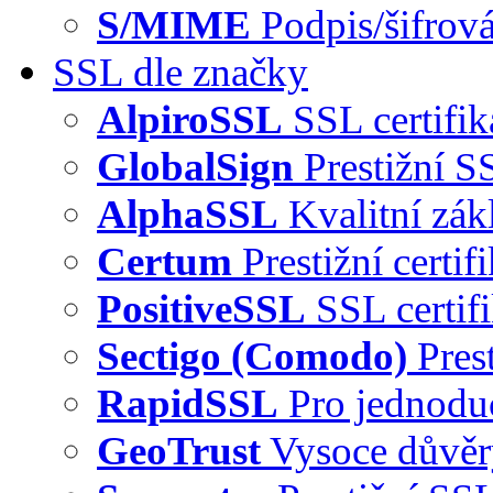
S/MIME
Podpis/šifrová
SSL dle značky
AlpiroSSL
SSL certifi
GlobalSign
Prestižní S
AlphaSSL
Kvalitní zák
Certum
Prestižní certi
PositiveSSL
SSL certif
Sectigo (Comodo)
Pres
RapidSSL
Pro jednodu
GeoTrust
Vysoce důvě