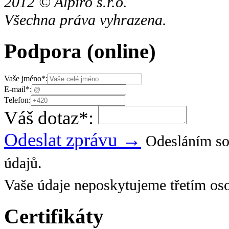
2012 © Alpiro s.r.o.
Všechna práva vyhrazena.
Podpora
(online)
Vaše jméno
*
:
E-mail
*
:
Telefon:
Váš dotaz
*
:
Odeslat zprávu →
Odesláním so
údajů.
Vaše údaje neposkytujeme třetím os
Certifikáty