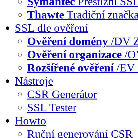
Symantec
Prestižní SS
Thawte
Tradiční značk
SSL dle ověření
Ověření domény
/DV
Z
Ověření organizace
/
Rozšířené ověření
/EV
Nástroje
CSR Generátor
SSL Tester
Howto
Ruční generování CSR