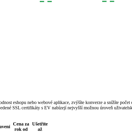
dnost eshopu nebo webové aplikace, zvýšíte konverze a snížíte počet
uvedené SSL certifikáty s EV nabízejí nejvyšší možnou úroveň uživatel
Cena za
Ušetříte
avení
rok od
až