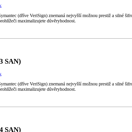
k
y Symantec (dříve VeriSign) znemaná nejvyšší možnou prestiž a silné ši
prohlížeči maximalizujete důvěryhodnost.
+3 SAN)
k
y Symantec (dříve VeriSign) znemaná nejvyšší možnou prestiž a silné ši
prohlížeči maximalizujete důvěryhodnost.
+4 SAN)