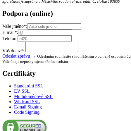
Společnost je zapsána u Městského soudu v Praze, oddíl C, vložka 183839
Podpora
(online)
Vaše jméno
*
:
E-mail
*
:
Telefon:
Váš dotaz
*
:
Odeslat zprávu →
Odesláním souhlasíte s Prohlášením o ochraně osobních úd
Vaše údaje neposkytujeme třetím osobám.
Certifikáty
Standardní SSL
EV SSL
Multidoménové SSL
Wildcard SSL
E-mail Signing
Code Signing