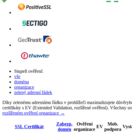
Stupeň ověření:
vše
doména
organizace
zelený adresní řádek
Díky zelenému adresnímu řádku v prohlížeči maximalizujete důvěryho
certifikáty s EV (Extended Validation, rozšířené ověření). Všechny 
rozšířeném ověření organizace →
Zabezp.
Ověření
Mob.
SSL Certifikát
EV
Vyst
domén
organizace
podpora