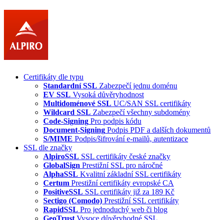
Certifikáty dle typu
Standardní SSL
Zabezpečí jednu doménu
EV SSL
Vysoká důvěryhodnost
Multidoménové SSL
UC/SAN SSL certifikáty
Wildcard SSL
Zabezpečí všechny subdomény
Code-Signing
Pro podpis kódu
Document-Signing
Podpis PDF a dalších dokumentů
S/MIME
Podpis/šifrování e-mailů, autentizace
SSL dle značky
AlpiroSSL
SSL certifikáty české značky
GlobalSign
Prestižní SSL pro náročné
AlphaSSL
Kvalitní základní SSL certifikáty
Certum
Prestižní certifikáty evropské CA
PositiveSSL
SSL certifikáty již za 189 Kč
Sectigo (Comodo)
Prestižní SSL certifikáty
RapidSSL
Pro jednoduchý web či blog
GeoTrust
Vysoce důvěryhodné SSL