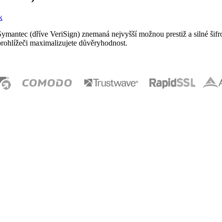
k
y Symantec (dříve VeriSign) znemaná nejvyšší možnou prestiž a silné ši
prohlížeči maximalizujete důvěryhodnost.