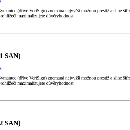
k
y Symantec (dříve VeriSign) znemaná nejvyšší možnou prestiž a silné ši
prohlížeči maximalizujete důvěryhodnost.
+1 SAN)
k
y Symantec (dříve VeriSign) znemaná nejvyšší možnou prestiž a silné ši
prohlížeči maximalizujete důvěryhodnost.
+2 SAN)