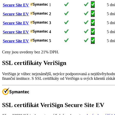
1
5 dn
Secure Site EV
2
5 dn
Secure Site EV
3
5 dn
Secure Site EV
4
5 dn
Secure Site EV
5
5 dn
Secure Site EV
Ceny jsou uvedeny bez 21% DPH.
SSL certifikáty VeriSign
VeriSign je vůbec nejznámější, nejvíce podporovaná a nejdůvěryhodnějš
finanční instituce. S SSL certifikáty od VeriSign u svých klientů získá
SSL certifikát
VeriSign Secure Site EV