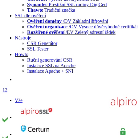
Symantec
Prestižní SSL rodiny DigiCert
Thawte
Tradiční značka
SSL dle ověření
Ověření domény
/DV
Základní šifrování
Ověření organizace
/OV
Vysoce důvěryhodné certifiká
Rozšířené ověření
/EV
Zelený adresní řádek
Nástroje
CSR Generátor
SSL Tester
Howto
Ruční generování CSR
Instalace SSL na Apache
Instalace Apache + SNI
1
2
Vše