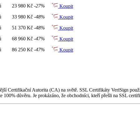
ů
23 980 Kč
-27%
Koupit
ů
33 980 Kč
-48%
Koupit
ů
51 370 Kč
-48%
Koupit
ů
68 960 Kč
-47%
Koupit
ů
86 250 Kč
-47%
Koupit
í Certifikační Autorita (CA) na světě. SSL Certifikáty VeriSign použív
te 100% důvěru. Je prokázáno, že obchodníci, kteří přešli na SSL certifi