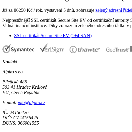
Již za
86250 Kč
/ rok, vystavení 5 dnů, zobrazuje
zelený adresní řáde
Nejprestižnější SSL certifikát Secure Site EV od certifikační autorit
žádná finanční instituce. Díky zobrazení zeleného adresního řádku v 
SSL certifikát Secure Site EV (1+4 SAN)
Kontakt
Alpiro s.r.o.
Piletická 486
503 41 Hradec Králové
EU, Czech Republic
E-mail:
info@alpiro.cz
IČ: 24156426
DIČ: CZ24156426
DUNS: 366901555