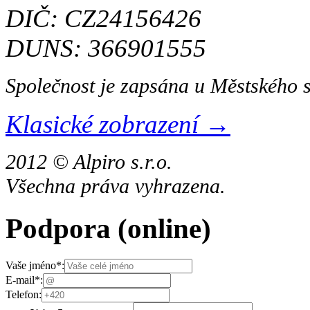
DIČ: CZ24156426
DUNS: 366901555
Společnost je zapsána u Městského 
Klasické zobrazení →
2012 © Alpiro s.r.o.
Všechna práva vyhrazena.
Podpora
(online)
Vaše jméno
*
:
E-mail
*
:
Telefon: