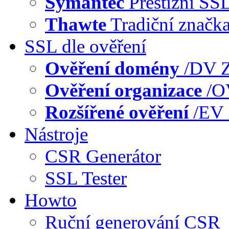
Symantec
Prestižní SS
Thawte
Tradiční značk
SSL dle ověření
Ověření domény
/DV
Z
Ověření organizace
/
Rozšířené ověření
/EV
Nástroje
CSR Generátor
SSL Tester
Howto
Ruční generování CSR