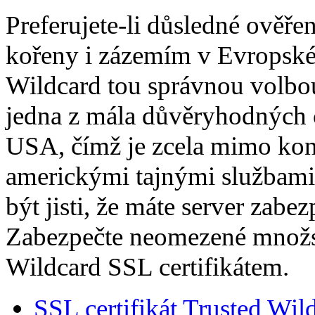
Preferujete-li důsledné ověřen
kořeny i zázemím v Evropské 
Wildcard tou správnou volbou.
jedna z mála důvěryhodných ce
USA, čímž je zcela mimo kont
americkými tajnými službami 
být jisti, že máte server zab
Zabezpečte neomezené množs
Wildcard SSL certifikátem.
SSL certifikát Trusted Wi