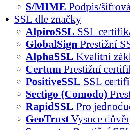
S/MIME
Podpis/šifrová
SSL dle značky
AlpiroSSL
SSL certifi
GlobalSign
Prestižní S
AlphaSSL
Kvalitní zák
Certum
Prestižní certi
PositiveSSL
SSL certif
Sectigo (Comodo)
Pres
RapidSSL
Pro jednodu
GeoTrust
Vysoce důvě