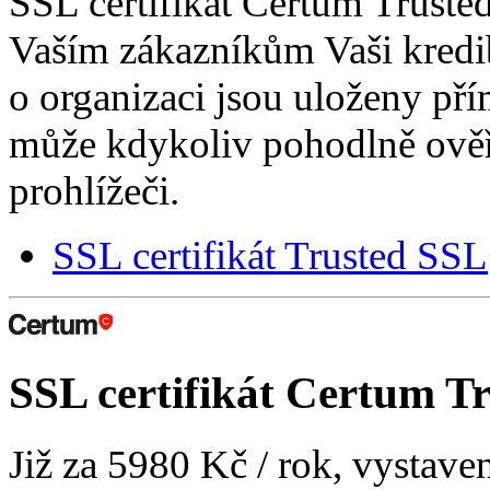
SSL certifikát Certum Truste
Vaším zákazníkům Vaši kredib
o organizaci jsou uloženy přím
může kdykoliv pohodlně ově
prohlížeči.
SSL certifikát Trusted SSL
SSL certifikát
Certum Tr
Již za
5980 Kč
/ rok, vystave