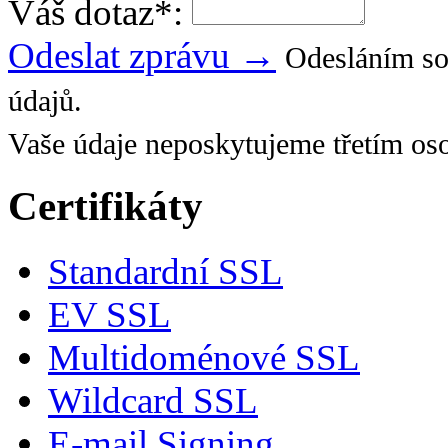
Váš dotaz
*
:
Odeslat zprávu →
Odesláním so
údajů.
Vaše údaje neposkytujeme třetím os
Certifikáty
Standardní SSL
EV SSL
Multidoménové SSL
Wildcard SSL
E-mail Signing