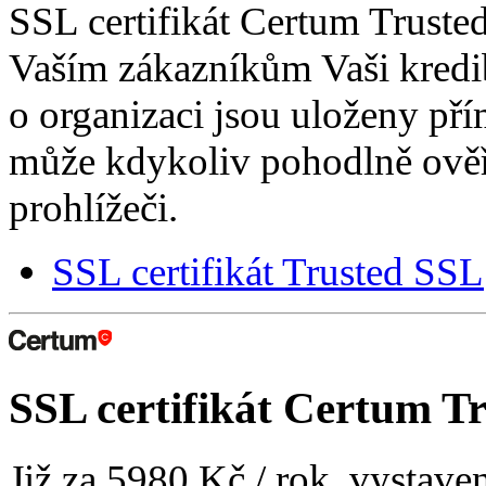
SSL certifikát Certum Truste
Vaším zákazníkům Vaši kredib
o organizaci jsou uloženy přím
může kdykoliv pohodlně ově
prohlížeči.
SSL certifikát Trusted SSL
SSL certifikát
Certum Tr
Již za
5980 Kč
/ rok, vystave