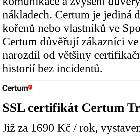
komunikace a zvýšení důvěry
nákladech. Certum je jediná d
kořenů nebo vlastníků ve Spo
Certum důvěřují zákazníci ve
narozdíl od většiny certifikač
historií bez incidentů.
SSL certifikát
Certum Tr
Již za
1690 Kč
/ rok, vystave