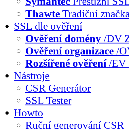
Symantec
Prestižní SS
Thawte
Tradiční značk
SSL dle ověření
Ověření domény
/DV
Z
Ověření organizace
/
Rozšířené ověření
/EV
Nástroje
CSR Generátor
SSL Tester
Howto
Ruční generování CSR