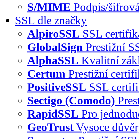
S/MIME
Podpis/šifrová
SSL dle značky
AlpiroSSL
SSL certifi
GlobalSign
Prestižní S
AlphaSSL
Kvalitní zák
Certum
Prestižní certi
PositiveSSL
SSL certif
Sectigo (Comodo)
Pres
RapidSSL
Pro jednodu
GeoTrust
Vysoce důvě