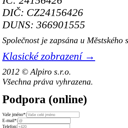
IČ: 24156426
DIČ: CZ24156426
DUNS: 366901555
Společnost je zapsána u Městského 
Klasické zobrazení →
2012 © Alpiro s.r.o.
Všechna práva vyhrazena.
Podpora
(online)
Vaše jméno
*
:
E-mail
*
:
Telefon: